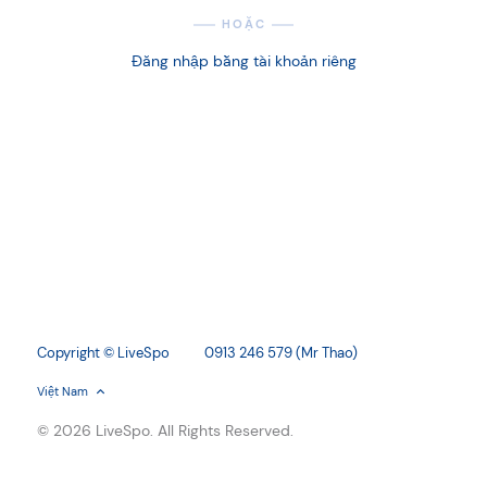
HOẶC
FAST
Đăng nhập bằng tài khoản riêng
ẽ vào các
Golive GĐ1: tháng 7/2023 GĐ 2 ( Quản lý lệnh s
xuất, truy xuất nguồn gốc): 10/2023
Copyright © LiveSpo
0913 246 579 (Mr Thao)
Việt Nam
© 2026 LiveSpo. All Rights Reserved.